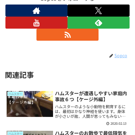
Sopco
関連記事
ハムスターが遭遇しやすい家庭内
ハムスター
事故６つ【ケージ外編】
ハムスターのような小動物を飼育するに
は、最初はかなり神経を使います。身体
が小さいが故、人間が思ってもみないこ
とが命取りになったりするのです。今回
2020.02.13
はハムスタービギナーさん向けに、彼ら
が遭遇しやすい家庭内の事故についてお
ハムスターのお散歩で最低限気を
ハムスター