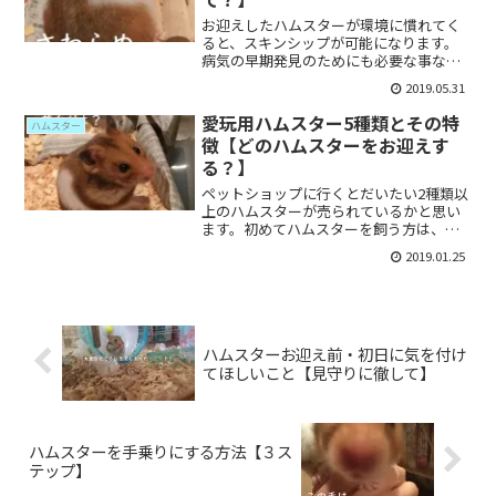
お迎えしたハムスターが環境に慣れてく
ると、スキンシップが可能になります。
病気の早期発見のためにも必要な事なの
で、お迎えしたハムちゃんには触れるよ
2019.05.31
うになっておきましょう。（※種類や性
格により、触れ合いに向かないハムスタ
愛玩用ハムスター5種類とその特
ハムスター
ーもいます）ハムスターは...
徴【どのハムスターをお迎えす
る？】
ペットショップに行くとだいたい2種類以
上のハムスターが売られているかと思い
ます。初めてハムスターを飼う方は、ど
のハムスターを選べばいいのかわからな
2019.01.25
いですよね。ここでは愛玩動物として一
般的に知られているハムスターの種類
と、それぞれの基本的な特...
ハムスターお迎え前・初日に気を付け
てほしいこと【見守りに徹して】
ハムスターを手乗りにする方法【３ス
テップ】