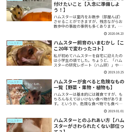
話ししたいと思います。ハ...
付けたいこと【入念に準備しよ
う！】
ハムスターは室内をお散歩（部屋んぽ）
させることができますが、残念ながらお
散歩中の事故の事例も多くあります。参
考記事↓安全にお散歩してもらうために
2020.04.23
どういった点に気をつけるべきかまとめ
てみました。ハムスターのお散歩で最低
ハムスター飼育のいまむかし【こ
ハムスター
限気を付けたいこと【入念...
こ20年で変わったコト】
私が初めてハムスターを自宅に迎えたの
は小学生の頃でした。ちょうど、「ハム
スターの研究レポート（ハム研）」や
「とっとこハム太郎」などでブームが巻
2019.10.25
き起こっていたころです。犬を迎え入れ
てからはハムスターに触れることも一切
ハムスターが食べると危険なもの
ハムスター
なく、20年が経ちました。...
一覧【野菜・果物・植物も】
ハムスターは基本的には雑食ですが、も
ちろん与えてはいけない食べ物がありま
す。というか、危険な食べ物でも食べて
しまう生き物なので、人間が気を付けて
2019.01.01
あげなくてはいけません。野菜や果物で
あっても危険なものがありますので、よ
ハムスターとのふれあい方【ハム
ハムスター
く注意しましょう。全般的...
スターがさわられたくない部位っ
て？】