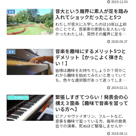
2019.12.30
度から人の視線を集めることはないの
で、わたしには彼らへのプレッシャーの
音大という魔界に素人が足を踏み
音楽
大きさが想像できません...
入れてショックだったこと5つ
わたしが音大に入学したのは10年以上前
のことです。音楽家の家族も友人もいな
かったわたしは、突然その魔界に足を踏
み入れてしまったのでした。音大という
2020.09.27
魔界に素人が足を踏み入れてびっくりし
たこと一般の四年制大学に行っていない
音楽を趣味にするメリット5つと
音楽
ので、何がどう違うかわ...
デメリット【かっこよく弾きた
い！】
皆様は趣味をお持ちでしょうか？何かこ
れから趣味を始めてみたいと思っていて
も、色々な選択肢があって迷ってしまい
ますよね。なかでもピアノ、ヴァイオリ
2019.02.11
ン、フルートなどの楽器は人気です。今
回は趣味で楽器を習ってみたいとお考え
緊張しすぎてつらい！発表会の心
こころのゆとり
の方に、そのメリットとデ...
構え３箇条【趣味で音楽を習って
いる方へ】
ピアノやヴァイオリン、フルートなど、
音楽を趣味で習っている方、毎年の発表
会での演奏、死ぬほど緊張しませんか？(
;∀;)音楽がまだ習い事だった頃、わたし
2018.08.11
は死ぬほど緊張する人でした。単純に、