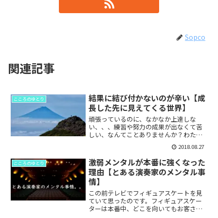
Sopco
関連記事
結果に結び付かないのが辛い【成
こころのゆとり
長した先に見えてくる世界】
頑張っているのに、なかなか上達しな
い、、、練習や努力の成果が出なくて苦
しい、なんてことありませんか？わたし
の学生時代は、自分を他人と比べて落ち
2018.08.27
込んで焦る毎日でした。ひどいときは、
自分が焦っているということにも気づか
激弱メンタルが本番に強くなった
こころのゆとり
ず、ただ悶々と日々を過ごし...
理由【とある演奏家のメンタル事
情】
この前テレビでフィギュアスケートを見
ていて思ったのです。フィギュアスケー
ターは本番中、どこを向いてもお客さん
の目があるのですね。音楽家はあまり360