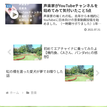
自分の出番が来るのが恐ろしかったで
声楽家がYouTubeチャンネルを
音楽
す。手が震えるしみ...
始めてみて気付いたこと5点
声楽家の端くれの私、去年から本格的に
YouTubeに日本向けの音楽動画投稿を始
めました。（一時期サボりました）1年続
けてみて相変わらずのマイペース弱小チ
2021.07.31
ャンネルですが、この間に気付いたこと
をメモしておきます。要するにただの日
記です。※以下、...
初めてエアチャイナに乗ってみたよ
【機内食、CAさん、パンダetc.の感
想】
虹の橋を渡った愛犬が夢でお喋りした
話
ホーム
音楽