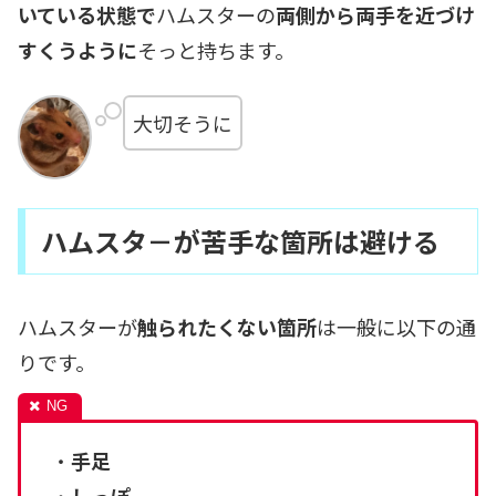
いている状態で
ハムスターの
両側から両手を近づけ
すくうように
そっと持ちます。
大切そうに
ハムスタ－が苦手な箇所は避ける
ハムスターが
触られたくない箇所
は一般に以下の通
りです。
・
手足
・
しっぽ