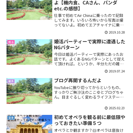
よ【機内食、CAさん、パンダ
etc.の感想】
仕事で初めてAir Chinaに乗ったので記録
してみます。いろいろ怖いから写真は撮
ってないよ。初めてエアチャイナに乗っ
てみた座席私が乗った機内はあんまり美
2019.10.28
しくはなかったです😿座席の下にに前の
お客さんの残したらしきくずが落ちてま
婚活パーティーで実際に遭遇した
婚活
した。床付近は...
NGパターン
今日は婚活パーティーで実際にあったお
話です。よくあるNGパターンとして捉え
て頂ければ。というか、半分ただの雑談
です。また需要のない話・・・婚活パー
2019.07.24
ティーで実際にあったNGパターン誰かに
似てるで話終わらせる人。本命以外の方
ブログ再開するんだよ
雑多
と会話している女性に...
YouTubeに振り切ってからというもの、
すっかりご無沙汰のここゆとブログちゃ
ん。目まぐるしく変わるライフステージ
に三半規管がついていけてない今日この
頃ですけども再開します。しかしながら
2025.02.23
母となってからの時間の使い方に正解が
見つからず。当分は...
初めてオペラを観る前に最低限や
音楽
っておきたい準備５つ
オペラとか観ますか？🐹オペラは底抜け