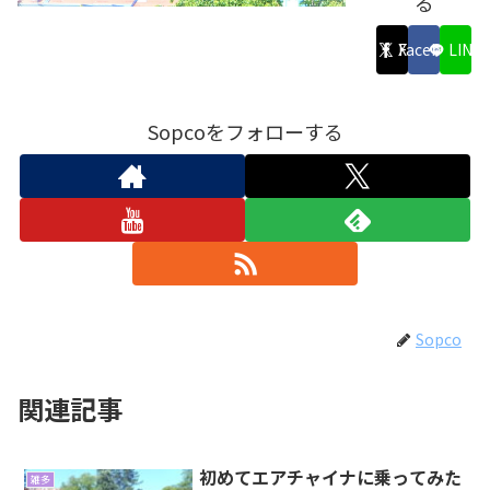
る
X
Facebook
LINE
Sopcoをフォローする
Sopco
関連記事
初めてエアチャイナに乗ってみた
雑多