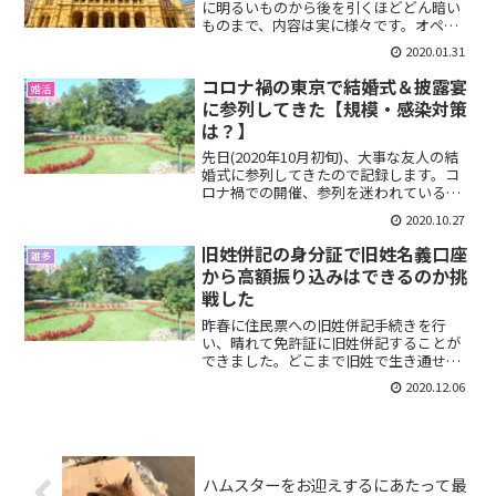
に明るいものから後を引くほどどん暗い
ものまで、内容は実に様々です。オペラ
を観るのが初めての方向けに、事前にし
2020.01.31
ておくと良い準備を書いてみます🐹初め
てオペラを観る前に最低限やっておきた
コロナ禍の東京で結婚式＆披露宴
婚活
いこと5点歌舞伎や宝塚な...
に参列してきた【規模・感染対策
は？】
先日(2020年10月初旬)、大事な友人の結
婚式に参列してきたので記録します。コ
ロナ禍での開催、参列を迷われている方
の参考になればと思います。（プライバ
2020.10.27
シー考慮のため写真は無しです。）コロ
ナ禍の東京で結婚式＆披露宴に参列して
旧姓併記の身分証で旧姓名義口座
雑多
きた全体的に言え...
から高額振り込みはできるのか挑
戦した
昨春に住民票への旧姓併記手続きを行
い、晴れて免許証に旧姓併記することが
できました。どこまで旧姓で生き通せる
か絶賛チャレンジ中のわたし、今回は窓
2020.12.06
口で旧姓名義口座からの高額振り込みに
挑戦しましたよ。いざ三菱UF〇銀行へ。
旧姓併記の身分証で旧姓名...
ハムスターをお迎えするにあたって最