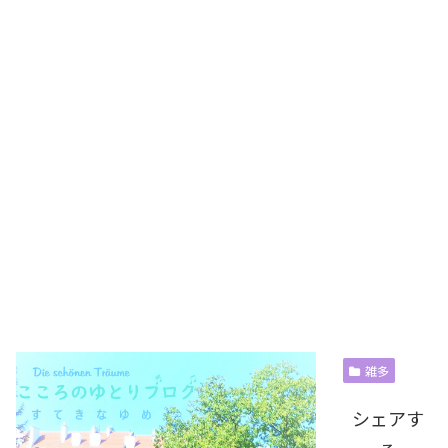
雑多
シェアす